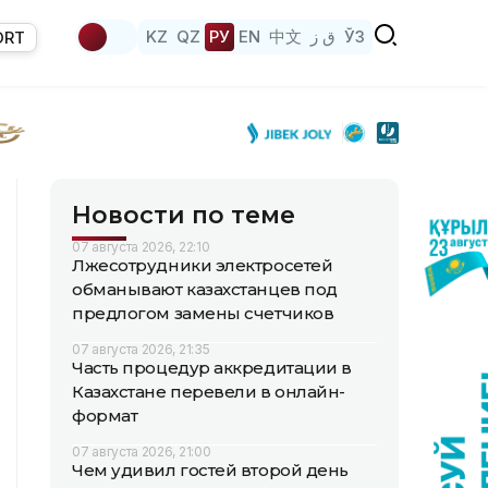
KZ
QZ
РУ
EN
中文
ق ز
ЎЗ
ORT
Новости по теме
07 августа 2026, 22:10
Лжесотрудники электросетей
обманывают казахстанцев под
предлогом замены счетчиков
07 августа 2026, 21:35
Часть процедур аккредитации в
Казахстане перевели в онлайн-
формат
07 августа 2026, 21:00
Чем удивил гостей второй день