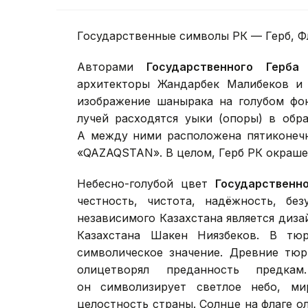
Государственные символы РК — Герб, Фл
Авторами
Государственного Герба
Р
архитекторы Жандарбек Малибеков и 
изображение шанырака на голубом фон
лучей расходятся уыки (опоры) в обр
А между ними расположена пятиконечн
«QAZAQSTAN». В целом, Герб РК окрашен
Небесно-голубой цвет
Государственн
честность, чистота, надёжность, без
независимого Казахстана является диза
Казахстана Шакен Ниязбеков. В тюр
символическое значение. Древние тюр
олицетворял преданность предка
он символизирует светлое небо, ми
целостность страны. Солнце на флаге ол