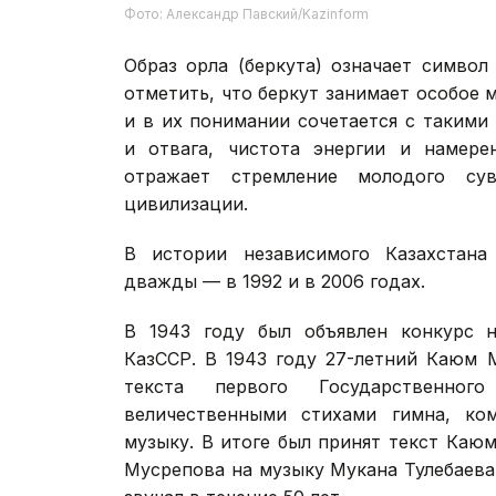
Фото: Александр Павский/Kazinform
Образ орла (беркута) означает симво
отметить, что беркут занимает особое 
и в их понимании сочетается с такими
и отвага, чистота энергии и намере
отражает стремление молодого су
цивилизации.
В истории независимого Казахстан
дважды — в 1992 и в 2006 годах.
В 1943 году был объявлен конкурс н
КазССР. В 1943 году 27-летний Каюм 
текста первого Государственног
величественными стихами гимна, ко
музыку. В итоге был принят текст Каю
Мусрепова на музыку Мукана Тулебаева