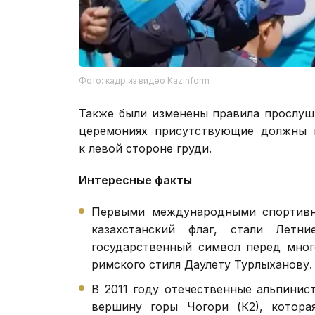
Фото: кадр из видео Kazinform
Также были изменены правила прослуш
церемониях присутствующие должны в
к левой стороне груди.
Интересные факты
Первыми международными спортивн
казахстанский флаг, стали Летн
государственный символ перед мног
римского стиля Даулету Турлыханову
В 2011 году отечественные альпини
вершину горы Чогори (К2), котора