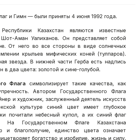
аг и Гимн — были приняты 4 июня 1992 года.
еспублики Казахстан являются известные
Шот-Аман Уалиханов. Он представляет собой
е. От него во все стороны в виде солнечных
амлении крыльев мифических коней (тулпаров).
ая звезда. В нижней части Герба есть надпись
 в два цвета: золотой и сине-голубой.
ого Флага
символизирует такие качества, как
упречность. Автором Государственного Флага
йнер и художник, заслуженный деятель искусств
кской культуре синий цвет имеет глубокое
ки почитали небесный купол, а их синий флаг
м. На Государственном Флаге Казахстана
р и благополучие, единство цвета означает
ицетворяет богатство и изобилие, жизнь и силу.