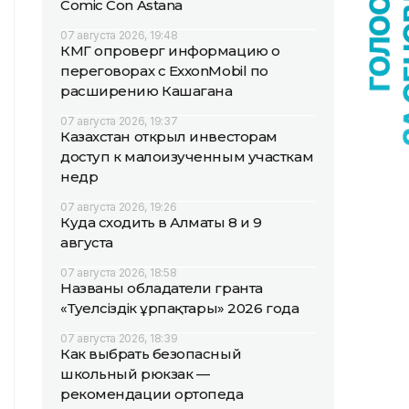
Comic Con Astana
07 августа 2026, 19:48
КМГ опроверг информацию о
переговорах с ExxonMobil по
расширению Кашагана
07 августа 2026, 19:37
Казахстан открыл инвесторам
доступ к малоизученным участкам
недр
07 августа 2026, 19:26
Куда сходить в Алматы 8 и 9
августа
07 августа 2026, 18:58
Названы обладатели гранта
«Тәуелсіздік ұрпақтары» 2026 года
07 августа 2026, 18:39
Как выбрать безопасный
школьный рюкзак —
рекомендации ортопеда