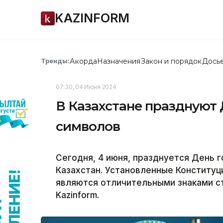
KAZINFORM
Акорда
Назначения
Закон и порядок
Дось
Тренды:
07:30, 04 Июня 2024
В Казахстане празднуют
символов
Сегодня, 4 июня, празднуется День 
Казахстан. Установленные Конститу
являются отличительными знаками с
Kazinform.