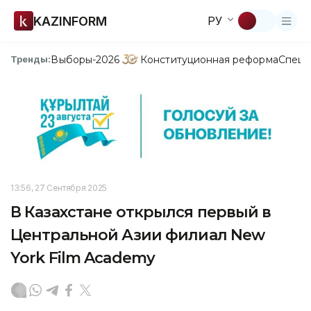
KAZINFORM
РУ
Выборы-2026
Конституционная реформа
Спецп
Тренды:
13:56, 27 Сентября 2025
В Казахстане открылся первый в
Центральной Азии филиал New
York Film Academy