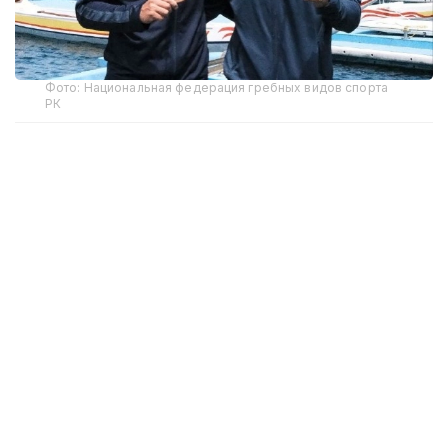
Фото: Национальная федерация гребных видов спорта
РК
В заключительный день соревнований
чемпионами на дистанции 10 километров стали
Кирилл Тубаев и Полат Туребеков.
В соревнованиях на
байдарках
среди мужчин
на дистанции 10 километров победу одержал
Кирилл Тубаев
, преодолевший дистанцию
за 30:22.889. Серебряную медаль завоевал Пак
Чжу Хён из Южной Кореи, бронзовую — Нгуен
Ан Ду из Вьетнама.
В заезде на
каноэ
на дистанции 10 000 метров
лучшим стал
Полат Туребеков
с результатом