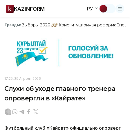
KAZINFORM
РУ
Выборы-2026
Конституционная реформа
Спецп
Тренды:
17:25, 29 Апреля 2026
Cлухи об уходе главного тренера
опровергли в «Кайрате»
Футбольный клуб «Кайрат» официально опроверг