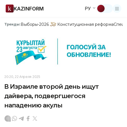
KAZINFORM
РУ
Выборы-2026
Конституционная реформа
Спецп
Тренды:
20:20, 22 Апреля 2025
В Израиле второй день ищут
дайвера, подвергшегося
нападению акулы