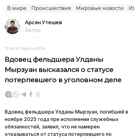
В мире
Происшествия
Мировые новости
Изр
Арсен Утешев
Автор
13:06, 07 Августа 2026
Вдовец фельдшера Улданы
Мырзуан высказался о статусе
потерпевшего в уголовном деле
Вдовец фельдшера Улданы Мырзуан, погибшей в
ноябре 2025 года при исполнении служебных
обязанностей, заявил, что не намерен
отказываться от статуса потерпевшего по