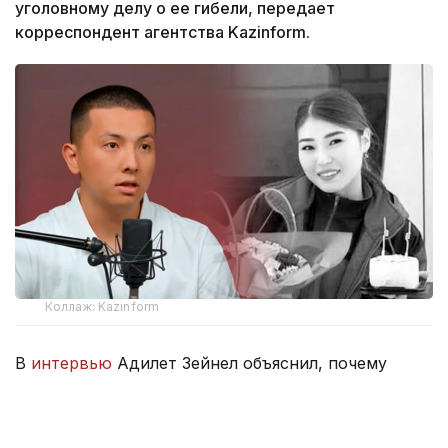
уголовному делу о ее гибели, передает
корреспондент агентства Kazinform.
Коллаж: Kazinform
В
интервью
Адилет Зейнел объяснил, почему
решил сохранить процессуальный статус.
— Раз уж я начал это дело, хочу довести
его до конца. Я уже прошел все инстанции,