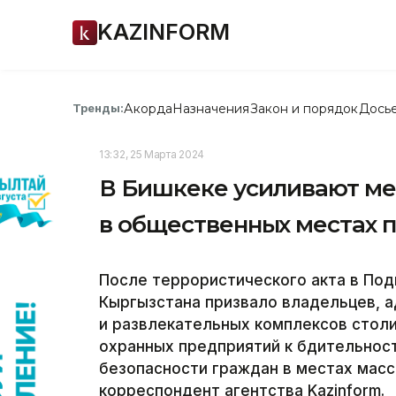
KAZINFORM
Акорда
Назначения
Закон и порядок
Дось
Тренды:
13:32, 25 Марта 2024
В Бишкеке усиливают ме
в общественных местах 
После террористического акта в По
Кыргызстана призвало владельцев, 
и развлекательных комплексов столи
охранных предприятий к бдительнос
безопасности граждан в местах мас
корреспондент агентства Kazinform.