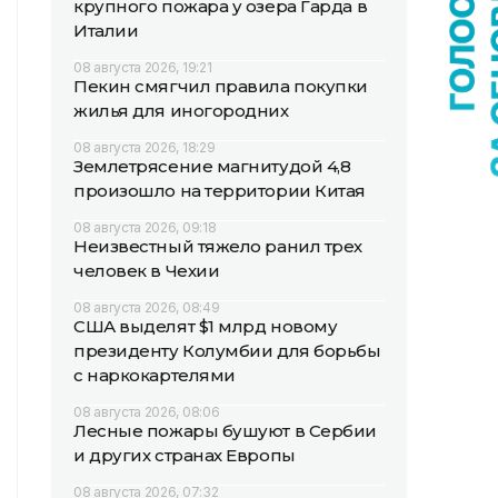
крупного пожара у озера Гарда в
Италии
08 августа 2026, 19:21
Пекин смягчил правила покупки
жилья для иногородних
08 августа 2026, 18:29
Землетрясение магнитудой 4,8
произошло на территории Китая
08 августа 2026, 09:18
Неизвестный тяжело ранил трех
человек в Чехии
08 августа 2026, 08:49
США выделят $1 млрд новому
президенту Колумбии для борьбы
с наркокартелями
08 августа 2026, 08:06
Лесные пожары бушуют в Сербии
и других странах Европы
08 августа 2026, 07:32