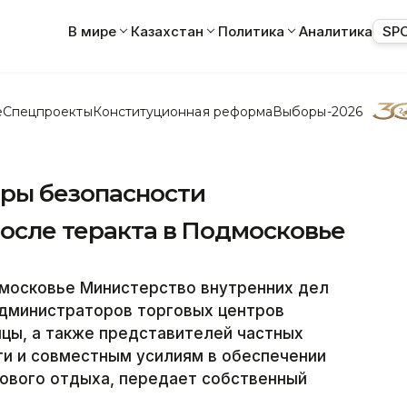
В мире
Казахстан
Политика
Аналитика
SP
е
Спецпроекты
Конституционная реформа
Выборы-2026
ры безопасности
после теракта в Подмосковье
дмосковье Министерство внутренних дел
администраторов торговых центров
цы, а также представителей частных
ти и совместным усилиям в обеспечении
сового отдыха, передает собственный