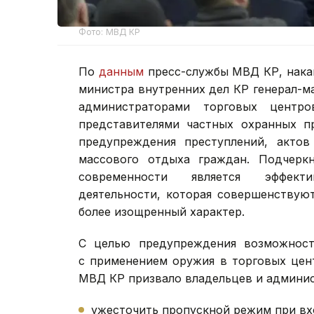
Фото: МВД КР
По
данным
пресс-службы МВД КР, накан
министра внутренних дел КР генерал-м
администраторами торговых центро
представителями частных охранных п
предупреждения преступлений, актов
массового отдыха граждан. Подчерк
современности является эффекти
деятельности, которая совершенствую
более изощренный характер.
С целью предупреждения возможност
с применением оружия в торговых цен
МВД КР призвало владельцев и админис
ужесточить пропускной режим при вх