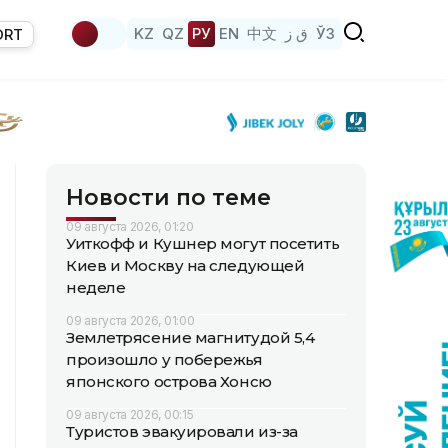
KZ
QZ
РУ
EN
中文
ق ز
ЎЗ
ORT
Новости по теме
09 августа 2026, 01:20
Уиткофф и Кушнер могут посетить
Киев и Москву на следующей
неделе
09 августа 2026, 01:00
Землетрясение магнитудой 5,4
произошло у побережья
японского острова Хонсю
09 августа 2026, 00:15
Туристов эвакуировали из-за