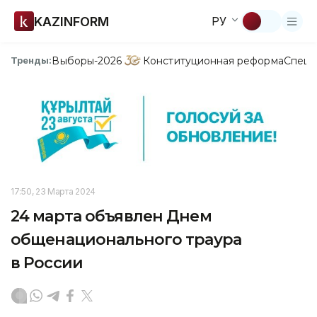
KAZINFORM
РУ
Выборы-2026
Конституционная реформа
Спецп
Тренды:
17:50, 23 Марта 2024
24 марта объявлен Днем
общенационального траура
в России