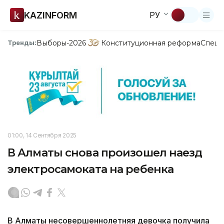
KAZINFORM
РУ
Выборы-2026
Конституционная реформа
Спецп
Тренды:
01:00, 14 Сентября 2025
В Алматы снова произошел наезд
электросамоката на ребенка
В Алматы несовершеннолетняя девочка получила