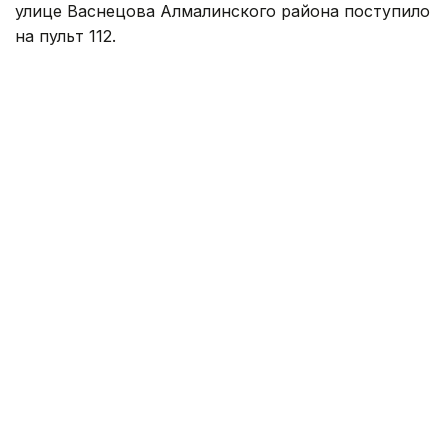
улице Васнецова Алмалинского района поступило
на пульт 112.
Прибывшие на место сотрудники МЧС
установили, что произошло возгорание литий-
ионных батарей. Огонь в любой момент мог
перекинуться на хранящиеся рядом новые литий-
ионные батареи и электросамокаты.
Пожарные незамедлительно приступили к
тушению очага пожара и интенсивному
охлаждению аккумуляторных батарей. Эти
действия позволили исключить дальнейшее
распространение огня. Пожар был полностью
ликвидирован менее чем за полчаса.
Пострадавших нет.
– Удалось сохранить более 100 литий-
ионных батарей и около 300 новых
электросамокатов. Одновременно была