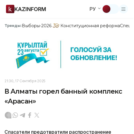
KAZINFORM
РУ
Выборы-2026
Конституционная реформа
Спецп
Тренды:
21:30, 17 Сентября 2025
В Алматы горел банный комплекс
«Арасан»
Спасатели предотвратили распространение