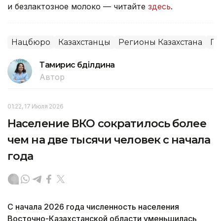
и безлактозное молоко — читайте
здесь
.
Нацбюро
Казахстанцы
Регионы Казахстана
Пр
Тамирис Әбділдина
Автор
01:22, 17 Июля 2026
Население ВКО сократилось более
чем на две тысячи человек с начала
года
С начала 2026 года численность населения
Восточно-Казахстанской области уменьшилась