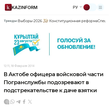
KAZINFORM
РУ
Выборы-2026
Конституционная реформа
Спецп
Тренды:
12:11, 18 Февраля 2014
В Актобе офицера войсковой части
Погранслужбы подозревают в
подстрекательстве к даче взятки