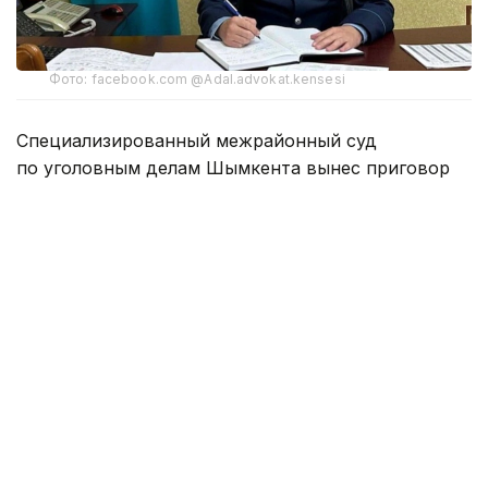
Фото: facebook.com @Adal.advokat.kensesi
Специализированный межрайонный суд
по уголовным делам Шымкента вынес приговор
бывшему начальнику управления полиции Аль-
Фарабийского района Батыру Мирзакельдиеву
и его пособнику Бекмуратову.
Экс-главу РУП признали виновным по обвинению
в мошенничестве и коррупционных
преступлениях. Мирзакельдиеву назначено
наказание в виде шести лет лишения свободы.
Бекмуратова суд признал пособником
и приговорил к трем с половиной годам
заключения.