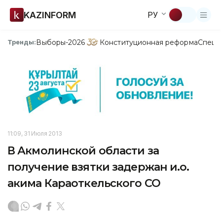
KAZINFORM
РУ
Выборы-2026
Конституционная реформа
Спецп
Тренды:
11:09, 31 Июля 2013
В Акмолинской области за
получение взятки задержан и.о.
акима Караоткельского СО