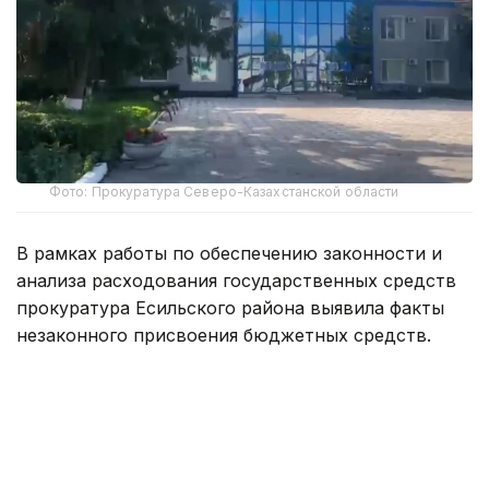
Фото: Прокуратура Северо-Казахстанской области
В рамках работы по обеспечению законности и
анализа расходования государственных средств
прокуратура Есильского района выявила факты
незаконного присвоения бюджетных средств.
Установлено, что хищения совершались путем
незаконного перечисления денег, внесения
недостоверных сведений в бухгалтерские
документы, а также злоупотребления
должностными полномочиями.