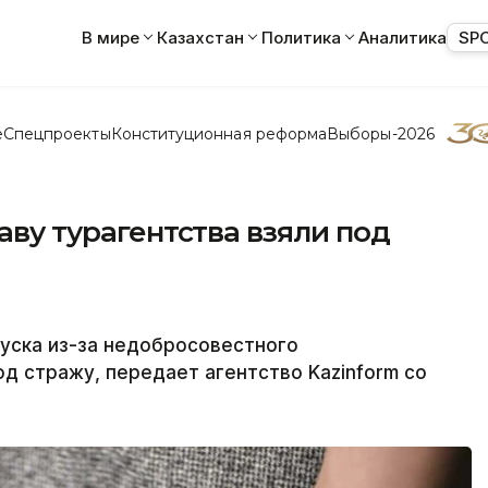
В мире
Казахстан
Политика
Аналитика
SP
е
Спецпроекты
Конституционная реформа
Выборы-2026
лаву турагентства взяли под
уска из-за недобросовестного
од стражу, передает агентство Kazinform со