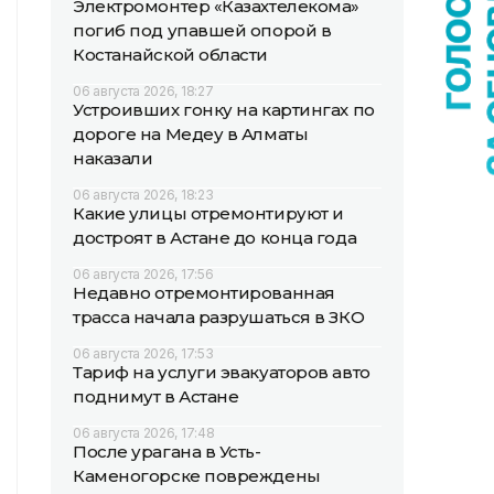
Электромонтер «Казахтелекома»
погиб под упавшей опорой в
Костанайской области
06 августа 2026, 18:27
Устроивших гонку на картингах по
дороге на Медеу в Алматы
наказали
06 августа 2026, 18:23
Какие улицы отремонтируют и
достроят в Астане до конца года
06 августа 2026, 17:56
Недавно отремонтированная
трасса начала разрушаться в ЗКО
06 августа 2026, 17:53
Тариф на услуги эвакуаторов авто
поднимут в Астане
06 августа 2026, 17:48
После урагана в Усть-
Каменогорске повреждены