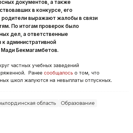
сных документов, а также
ствовавших в конкурсе, его
х родители выражают жалобы в связи
тям. По итогам проверок было
ных дел, а ответственные
 к административной
л Мади Бекмагамбетов.
круг частных учебных заведений
пряженной. Ранее
сообщалось
о том, что
тных школ жалуются на невыплаты отпускных.
зылординская область
Образование