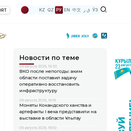
KZ
QZ
РУ
EN
中文
ق ز
ЎЗ
ORT
Новости по теме
06 августа 2026, 19:30
ВКО после непогоды: аким
области поставил задачу
оперативно восстановить
инфраструктуру
06 августа 2026, 19:16
Монеты Кокандского ханства и
артефакты I века представили на
выставке в области Ұлытау
06 августа 2026, 18:50