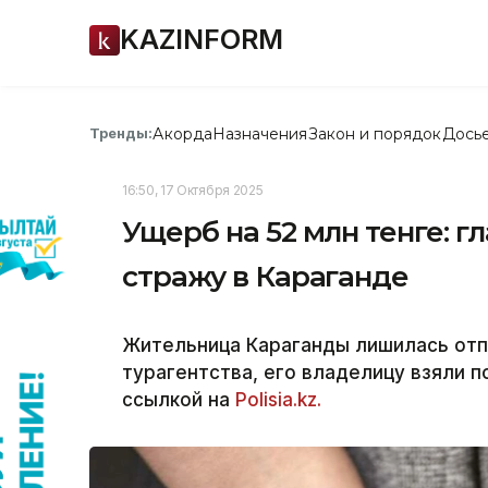
KAZINFORM
Акорда
Назначения
Закон и порядок
Дось
Тренды:
16:50, 17 Октября 2025
Ущерб на 52 млн тенге: г
стражу в Караганде
Жительница Караганды лишилась отп
турагентства, его владелицу взяли п
ссылкой на
Polisia.kz.