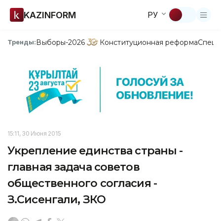
KAZINFORM
РУ
Выборы-2026
Конституционная реформа
Спецп
Тренды:
15:11, 30 Июня 2015
Укрепление единства страны -
главная задача советов
общественного согласия -
З.Сисенгали, ЗКО