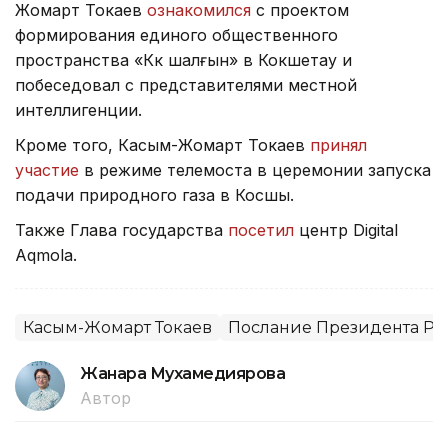
Жомарт Токаев
ознакомился
с проектом
формирования единого общественного
пространства «Көк шалғын» в Кокшетау и
побеседовал с представителями местной
интеллигенции.
Кроме того, Касым-Жомарт Токаев
принял
участие
в режиме телемоста в церемонии запуска
подачи природного газа в Косшы.
Также Глава государства
посетил
центр Digital
Aqmola.
Касым-Жомарт Токаев
Послание Президента РК 
Жанара Мухамедиярова
Автор