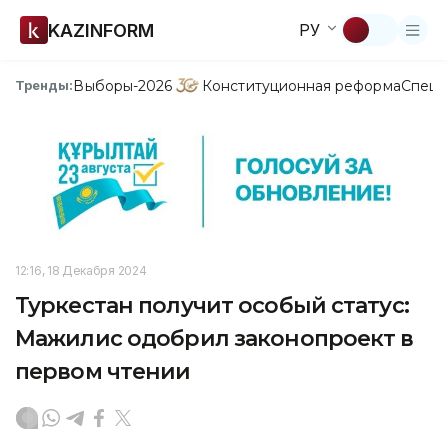
KAZINFORM
РУ
Выборы-2026
Конституционная реформа
Спецп
Тренды:
12:16, 18 Декабря 2024
Туркестан получит особый статус:
Мажилис одобрил законопроект в
первом чтении