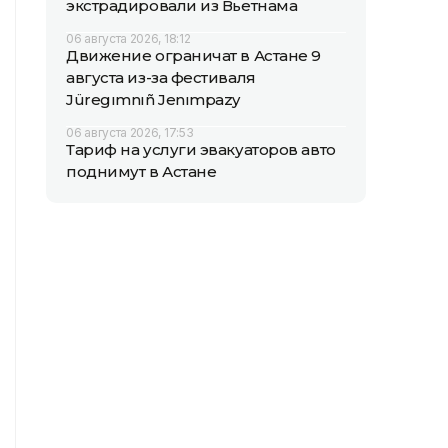
экстрадировали из Вьетнама
06 августа 2026, 18:12
Движение ограничат в Астане 9
августа из-за фестиваля
Jüregımnıñ Jenımpazy
06 августа 2026, 17:53
Тариф на услуги эвакуаторов авто
поднимут в Астане