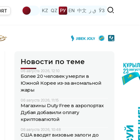
KZ
QZ
РУ
EN
中文
ق ز
ЎЗ
ORT
Новости по теме
06 августа 2026, 12:10
Более 20 человек умерли в
Южной Корее из-за аномальной
жары
06 августа 2026, 11:15
Магазины Duty Free в аэропортах
Дубая добавили оплату
криптовалютой
06 августа 2026, 10:48
США вводят визовые залоги до