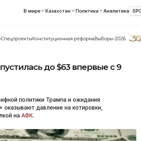
В мире
Казахстан
Политика
Аналитика
SP
е
Спецпроекты
Конституционная реформа
Выборы-2026
пустилась до $63 впервые с 9
ифной политики Трампа и ожидания
 оказывают давление на котировки,
лкой на
АФК
.