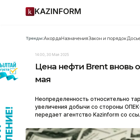
KAZINFORM
Акорда
Назначения
Закон и порядок
Дось
Тренды:
14:00, 30 Мая 2025
Цена нефти Brent вновь о
мая
Неопределенность относительно тар
увеличения добычи со стороны ОПЕК+
передает агентство Kazinform со ссы