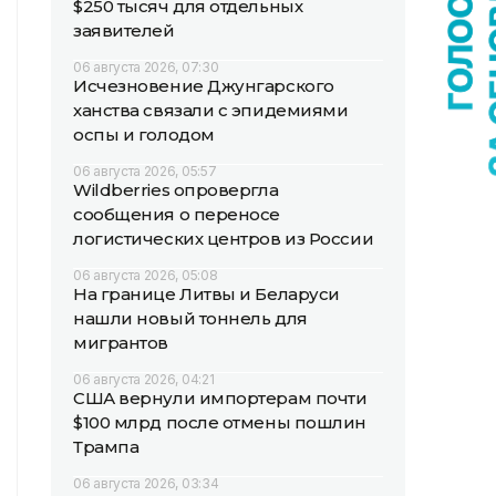
$250 тысяч для отдельных
заявителей
06 августа 2026, 07:30
Исчезновение Джунгарского
ханства связали с эпидемиями
оспы и голодом
06 августа 2026, 05:57
Wildberries опровергла
сообщения о переносе
логистических центров из России
06 августа 2026, 05:08
На границе Литвы и Беларуси
нашли новый тоннель для
мигрантов
06 августа 2026, 04:21
США вернули импортерам почти
$100 млрд после отмены пошлин
Трампа
06 августа 2026, 03:34