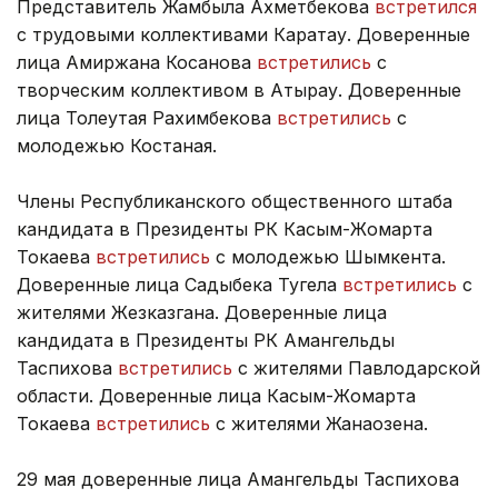
Представитель Жамбыла Ахметбекова
встретился
с трудовыми коллективами Каратау. Доверенные
лица Амиржана Косанова
встретились
с
творческим коллективом в Атырау. Доверенные
лица Толеутая Рахимбекова
встретились
с
молодежью Костаная.
Члены Республиканского общественного штаба
кандидата в Президенты РК Касым-Жомарта
Токаева
встретились
с молодежью Шымкента.
Доверенные лица Садыбека Тугела
встретились
с
жителями Жезказгана. Доверенные лица
кандидата в Президенты РК Амангельды
Таспихова
встретились
с жителями Павлодарской
области. Доверенные лица Касым-Жомарта
Токаева
встретились
с жителями Жанаозена.
29 мая доверенные лица Амангельды Таспихова