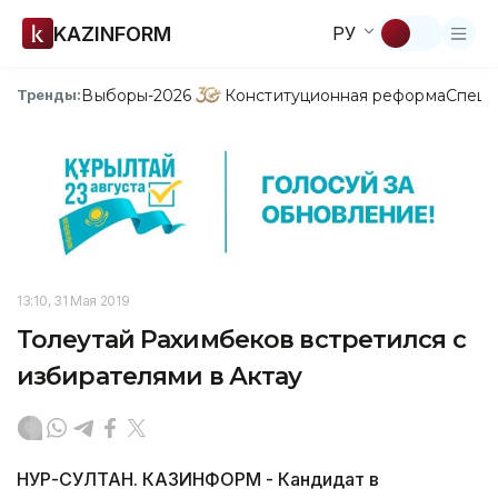
KAZINFORM
РУ
Выборы-2026
Конституционная реформа
Спецп
Тренды:
13:10, 31 Мая 2019
Толеутай Рахимбеков встретился с
избирателями в Актау
НУР-СУЛТАН. КАЗИНФОРМ - Кандидат в