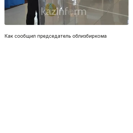
Как сообщил председатель облизбиркома
Нурлыбек Жусипов, из 192 депутатов областного,
городского, районных маслихатов участвуют 178
человек, 14 депутатов отсутствуют по
уважительной причине. От Актюбинской области
на место депутата Сената претендуют 3
кандидата.
«На место депутата Сената подали заявки 5
человек, 4 из них в порядке самовыдвижения,
один человек был выдвинут на сессии районных
маслихатов. Из 5 кандидатов процедуру
регистрации прошли 3 человека, две заявки были
отклонены в связи с недостаточностью