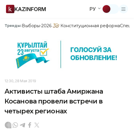
KAZINFORM
РУ
Выборы-2026
Конституционная реформа
Спецп
Тренды:
12:30, 28 Мая 2019
Активисты штаба Амиржана
Косанова провели встречи в
четырех регионах