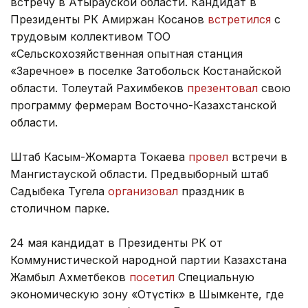
встречу в Атырауской области. Кандидат в
Президенты РК Амиржан Косанов
встретился
с
трудовым коллективом ТОО
«Сельскохозяйственная опытная станция
«Заречное» в поселке Затобольск Костанайской
области. Толеутай Рахимбеков
презентовал
свою
программу фермерам Восточно-Казахстанской
области.
Штаб Касым-Жомарта Токаева
провел
встречи в
Мангистауской области. Предвыборный штаб
Садыбека Тугела
организовал
праздник в
столичном парке.
24 мая кандидат в Президенты РК от
Коммунистической народной партии Казахстана
Жамбыл Ахметбеков
посетил
Специальную
экономическую зону «Оңтүстік» в Шымкенте, где