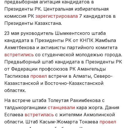
предвыборная агитация кандидатов в
Президенты РК. Центральная избирательная
комиссия РК
зарегистрировала
7 кандидатов в
Президенты Казахстана.
23 мая руководитель Шымкентского штаба
кандидата в Президенты РК от КНПК Жамбыла
Ахметбекова и активисты партийного комитета
встретились
со студенческой молодежью города.
Предвыборный штаб кандидата в Президенты РК
от Федерации профсоюзов РК Амангельды
Таспиxова
провел
встречи в Алматы, Северо-
Казахстанской и Восточно-Казахстанской
областях.
На встрече штаба Толеутая Рахимбекова с
талдыкорганцами
станцевали
кара жорга. Дания
Еспаева
встретилась
с жителями Акмолинской
области. Штаб Касым-Жомарта Токаева
провел