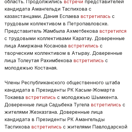
область. Продолжились
встречи
представителей
кандидата Амангельди Таспихова с
казахстанцами. Дания Еспаева
встретилась
с
трудовым коллективом в Петропавловске.
Представитель Жамбыла Ахметбекова
встретился
с трудовыми коллективами Каратау. Доверенные
лица Амиржана Косанова
встретились
с
творческим коллективом в Атырау. Доверенные
лица Толеутая Рахимбекова
встретились
с
молодежью Костаная.
Члены Республиканского общественного штаба
кандидата в Президенты РК Касым-Жомарта
Токаева
встретились
с молодежью Шымкента.
Доверенные лица Садыбека Тугела
встретились
с
жителями Жезказгана. Доверенные лица
кандидата в Президенты РК Амангельды
Таспихова
встретились
с жителями Павлодарской