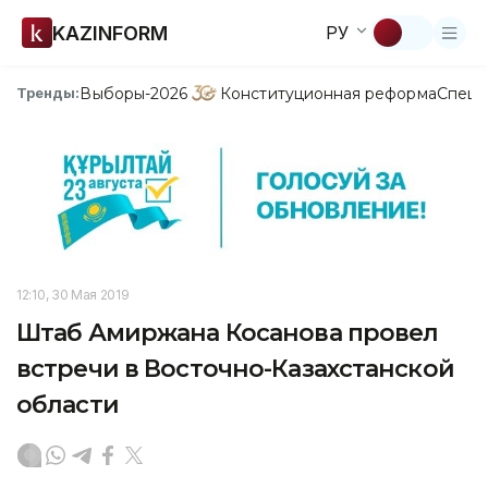
KAZINFORM
РУ
Выборы-2026
Конституционная реформа
Спецп
Тренды:
12:10, 30 Мая 2019
Штаб Амиржана Косанова провел
встречи в Восточно-Казахстанской
области