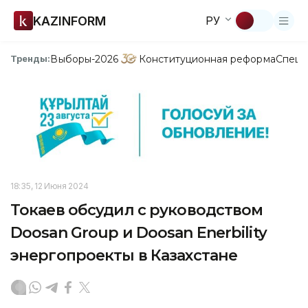
KAZINFORM
РУ
Выборы-2026
Конституционная реформа
Спецп
Тренды:
18:35, 12 Июня 2024
Токаев обсудил с руководством
Doosan Group и Doosan Enerbility
энергопроекты в Казахстане