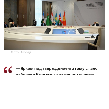
Фото: Акорда
— Ярким подтверждением этому стало
избрание Кыргызстана непостоянным
членом Совета Безопасности ООН.
Пользуясь случаем, поздравляю
Президента Кыргызстана уважаемого
Садыра Нургожоевича Жапарова и весь
кыргызский народ с этим историческим