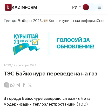
KAZINFORM
РУ
Выборы-2026
Конституционная реформа
Спецп
Тренды:
17:39, 19 Декабря 2024
ТЭС Байконура переведена на газ
В городе Байконуре завершился важный этап
модернизации теплоэлектростанции (ТЭС)