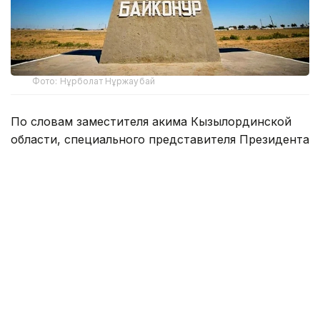
Фото: Нұрболат Нұржаубай
По словам заместителя акима Кызылординской
области, специального представителя Президента
РК на комплексе «Байконур» Кайрата Нуртая,
во всех школах города обучаются 7390 учащихся.
В школах Российской Федерации учатся 2484
ребенка, из которых 698 — граждане Республики
Казахстан. Число же обучающихся
в казахстанских школах составляет 4906 человек.
В этой связи возникает вопрос: «Смогут ли наши
соотечественники, обучавшиеся
по образовательной программе соседней страны,