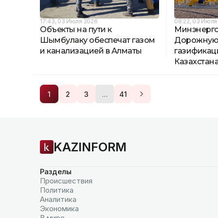
17:43, 03 Июля 2026
08:22, 03 Июля
Объекты на пути к
Минэнерго
Шымбулаку обеспечат газом
Дорожную 
и канализацией в Алматы
газификац
Казахстан
…
1
2
3
41
KAZINFORM
Разделы
Происшествия
Политика
Аналитика
Экономика
В мире