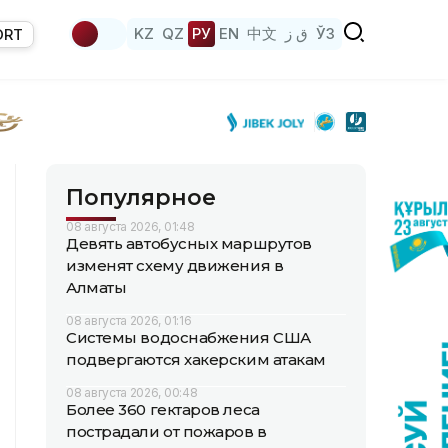
KZ
QZ
РУ
EN
中文
ق ز
ЎЗ
ORT
Популярное
08 августа 2026, 01:48
Девять автобусных маршрутов
изменят схему движения в
Алматы
08 августа 2026, 01:16
Системы водоснабжения США
подвергаются хакерским атакам
08 августа 2026, 00:48
Более 360 гектаров леса
пострадали от пожаров в