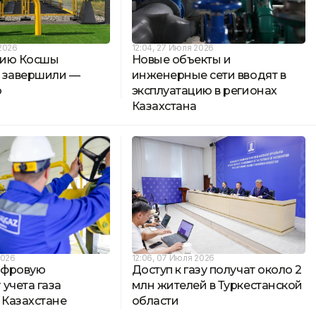
 2026
12:04, 27 Июля 2026
цию Косшы
Новые объекты и
 завершили —
инженерные сети вводят в
о
эксплуатацию в регионах
Казахстана
2026
12:06, 07 Июля 2026
ифровую
Доступ к газу получат около 2
учета газа
млн жителей в Туркестанской
 Казахстане
области