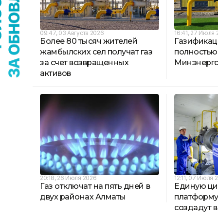
09:47, 03 Августа 2026
16:41, 27 Июля
Более 80 тысяч жителей
Газифика
жамбылских сел получат газ
полностью
за счет возвращенных
Минэнерг
активов
20:18, 26 Июля 2026
12:11, 07 Июля 
Газ отключат на пять дней в
Единую ц
двух районах Алматы
платформу 
создадут в