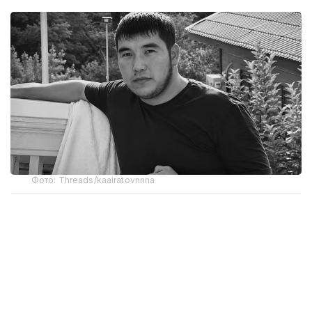
Фото: Threads/kaairatovnnna
Ахмет Дукенбай, по предварительным данным,
был застрелен примерно в три часа ночи 1 августа
на улице Пушкина в селе Луговое. По словам
сестры погибшего, стрельба началась около
половины третьего ночи. Один за другим
прозвучали четыре или пять выстрелов.