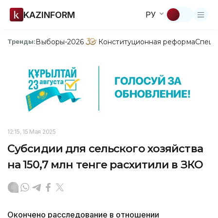
KAZINFORM
РУ
Выборы-2026
Конституционная реформа
Спецп
Тренды:
12:15, 15 Мая 2025
Субсидии для сельского хозяйства
на 150,7 млн тенге расхитили в ЗКО
Окончено расследование в отношении