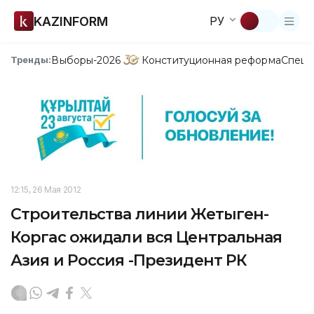
KAZINFORM
РУ
Выборы-2026
Конституционная реформа
Спецп
Тренды:
12:15, 26 Мая 2012
Строительства линии Жетыген-
Коргас ожидали вся Центральная
Азия и Россия -Президент РК