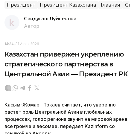
Президент
Президент Казахстана
Главная
Стр
Сандугаш Дуйсенова
Автор
14:34, 31 Июля 2026
Казахстан привержен укреплению
стратегического партнерства в
Центральной Азии — Президент РК
Касым-Жомарт Токаев считает, что уверенно
растет роль Центральной Азии в глобальных
процессах, голос региона звучит на мировой арене
все громче и весомее, передает Kazinform со
ссылкой на Акорду.