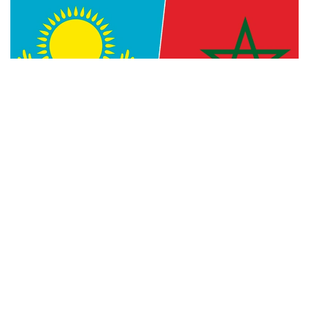
Фото: Kazinform
— Уверен, что многогранное
сотрудничество между Казахстаном
и Марокко, основанное на традиционной
дружбе и взаимной поддержке, будет
поступательно развиваться во благо
наших братских народов, — говорится
в телеграмме.