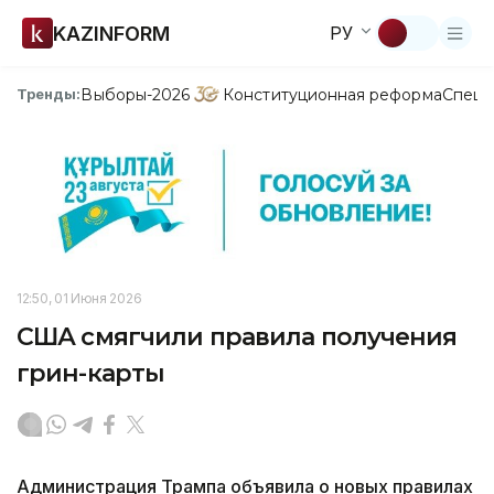
KAZINFORM
РУ
Выборы-2026
Конституционная реформа
Спецп
Тренды:
12:50, 01 Июня 2026
США смягчили правила получения
грин-карты
Администрация Трампа объявила о новых правилах