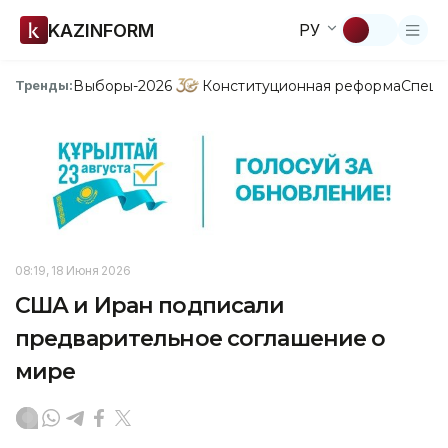
KAZINFORM
РУ
Выборы-2026
Конституционная реформа
Спецп
Тренды:
08:19, 18 Июня 2026
США и Иран подписали
предварительное соглашение о
мире