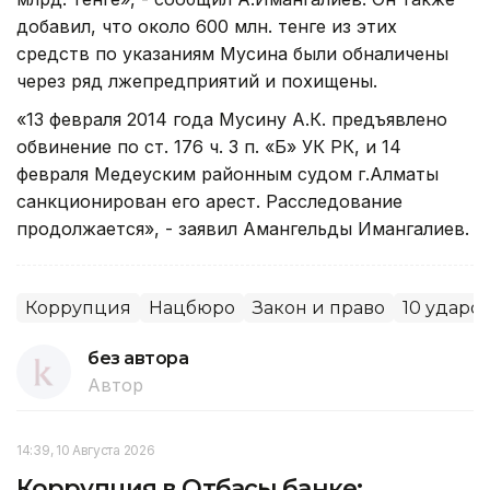
добавил, что около 600 млн. тенге из этих
средств по указаниям Мусина были обналичены
через ряд лжепредприятий и похищены.
«13 февраля 2014 года Мусину А.К. предъявлено
обвинение по ст. 176 ч. 3 п. «Б» УК РК, и 14
февраля Медеуским районным судом г.Алматы
санкционирован его арест. Расследование
продолжается», - заявил Амангельды Имангалиев.
Коррупция
Нацбюро
Закон и право
10 ударо
без автора
Автор
14:39, 10 Августа 2026
Коррупция в Отбасы банке: