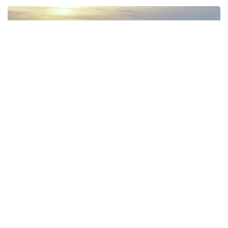
Фото: Deutsche Welle
По данным ведомства, компании,
специализирующиеся на тонкослойных
асфальтобетонных покрытиях, на протяжении
нескольких лет координировали участие
в тендерах, фактически распределяя между собой
государственные контракты с помощью