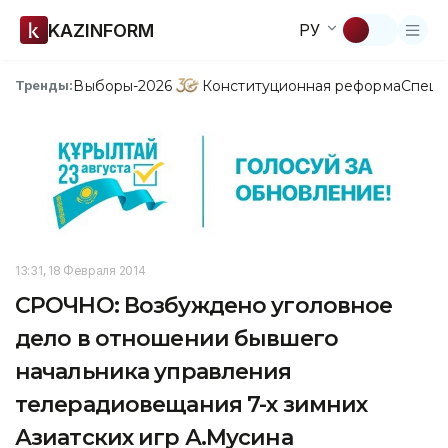
KAZINFORM
РУ
Выборы-2026
Конституционная реформа
Спецп
Тренды:
13:31, 18 Февраля 2014
СРОЧНО: Возбуждено уголовное
дело в отношении бывшего
начальника управления
телерадиовещания 7-х зимних
Азиатских игр А.Мусина