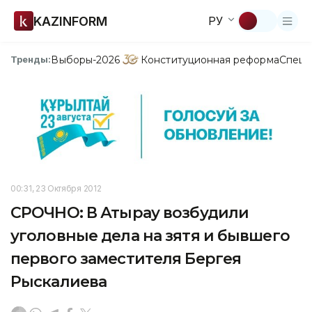
KAZINFORM
РУ
Выборы-2026
Конституционная реформа
Спецп
Тренды:
00:31, 23 Октября 2012
СРОЧНО: В Атырау возбудили
уголовные дела на зятя и бывшего
первого заместителя Бергея
Рыскалиева