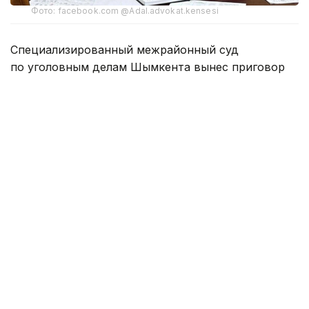
Фото: facebook.com @Adal.advokat.kensesi
Специализированный межрайонный суд
по уголовным делам Шымкента вынес приговор
бывшему начальнику управления полиции Аль-
Фарабийского района Батыру Мирзакельдиеву
и его пособнику Бекмуратову.
Экс-главу РУП признали виновным по обвинению
в мошенничестве и коррупционных
преступлениях. Мирзакельдиеву назначено
наказание в виде шести лет лишения свободы.
Бекмуратова суд признал пособником
и приговорил к трем с половиной годам
заключения.
Кроме того, Мирзакельдиева лишили
специального звания полковника полиции
и пожизненного права занимать должности