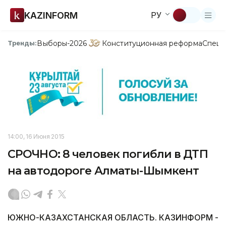
KAZINFORM
РУ
Выборы-2026
Конституционная реформа
Спецп
Тренды:
14:00, 16 Июня 2015
СРОЧНО: 8 человек погибли в ДТП
на автодороге Алматы-Шымкент
ЮЖНО-КАЗАХСТАНСКАЯ ОБЛАСТЬ. КАЗИНФОРМ -