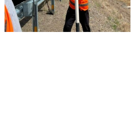
Фото: Министерство транспорта Казахстана
Для повышения безопасности дорожного
движения на трассах продолжают устанавливать
информационные табло и дорожные знаки,
ежегодно обновляют более 8 тыс. дорожных
знаков, наносят новую разметку, оборудуют
пешеходные переходы и светофоры. На 22
платных участках работают 56 комплексов
лазерного контроля скорости.