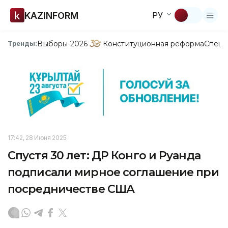
KAZINFORM
РУ
Выборы-2026
Конституционная реформа
Спецп
Тренды:
17:42, 28 Июня 2025
Спустя 30 лет: ДР Конго и Руанда
подписали мирное соглашение при
посредничестве США