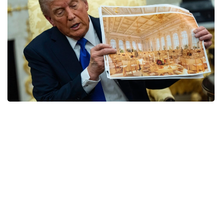
Фото: yahoo.com
Решение поддержали двое из трех судей
апелляционной коллегии. При этом запрет
касается только работ выше уровня земли —
строительство подземной части проекта, где
планируется разместить бомбоубежище и другие
объекты, пока может продолжаться.
Спор возник после того, как администрация