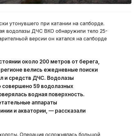
ки утонувшего при катании на сапборде.
ая водолазы ДЧС ВКО обнаружили тело 25-
рителньой версии он катался на сапборде
стоянии около 200 метров от берега,
 в регионе велись ежедневные поиски
л и средств ДЧС. Водолазы
о совершено 59 водолазных
оверялась водная поверхность.
етательные аппараты
инии и акватории, — рассказали
эхолоты. Операция осложнялась большой