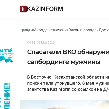
KAZINFORM
Акорда
Назначения
Закон и порядок
Дось
Тренды:
09:38, 09 Мая 2026
Спасатели ВКО обнаружи
сапбординге мужчины
В Восточно-Казахстанской области на
поиски тела утонувшего. 8 мая мужч
агентства Kazinform со ссылкой на Д