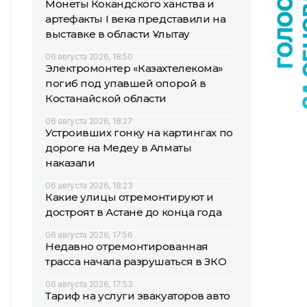
Монеты Кокандского ханства и
артефакты I века представили на
выставке в области Ұлытау
06 августа 2026, 18:50
Электромонтер «Казахтелекома»
погиб под упавшей опорой в
Костанайской области
06 августа 2026, 18:27
Устроивших гонку на картингах по
дороге на Медеу в Алматы
наказали
06 августа 2026, 18:23
Какие улицы отремонтируют и
достроят в Астане до конца года
06 августа 2026, 17:56
Недавно отремонтированная
трасса начала разрушаться в ЗКО
06 августа 2026, 17:53
Тариф на услуги эвакуаторов авто