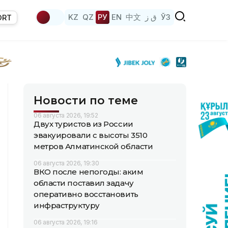
KZ
QZ
РУ
EN
中文
ق ز
ЎЗ
ORT
Новости по теме
06 августа 2026, 19:52
Двух туристов из России
эвакуировали с высоты 3510
метров Алматинской области
06 августа 2026, 19:30
ВКО после непогоды: аким
области поставил задачу
оперативно восстановить
инфраструктуру
06 августа 2026, 19:16