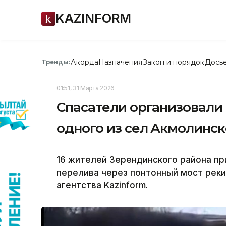
KAZINFORM
Акорда
Назначения
Закон и порядок
Дось
Тренды:
01:51, 31 Марта 2026
Спасатели организовали
одного из сел Акмолинск
16 жителей Зерендинского района пр
перелива через понтонный мост рек
агентства Kazinform.