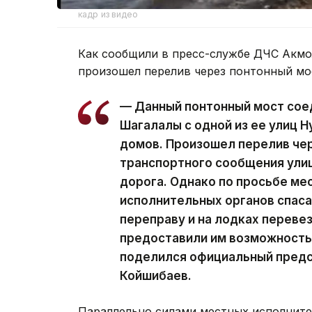
кадр из видео
Как сообщили в пресс-службе ДЧС Акмол
произошел перелив через понтонный мо
— Данный понтонный мост сое
Шагалалы с одной из ее улиц Н
домов. Произошел перелив чер
транспортного сообщения улиц
дорога. Однако по просьбе ме
исполнительных органов спаса
переправу и на лодках перевез
предоставили им возможность 
поделился официальный предс
Койшибаев.
Параллельно силами местных исполните