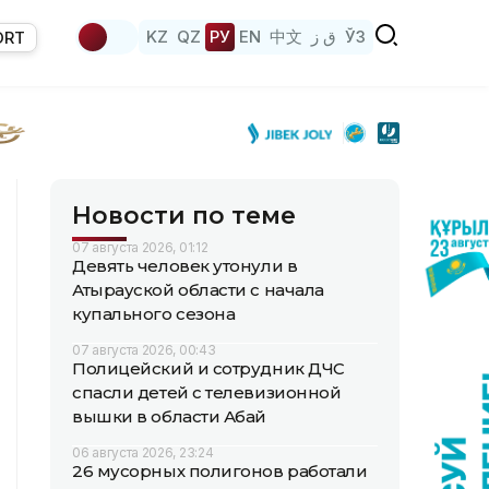
KZ
QZ
РУ
EN
中文
ق ز
ЎЗ
ORT
Новости по теме
07 августа 2026, 01:12
Девять человек утонули в
Атырауской области с начала
купального сезона
07 августа 2026, 00:43
Полицейский и сотрудник ДЧС
спасли детей с телевизионной
вышки в области Абай
06 августа 2026, 23:24
26 мусорных полигонов работали