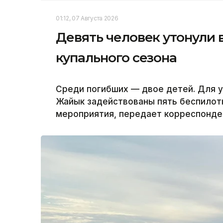
01:12, 07 Августа 2026
Девять человек утонули 
купального сезона
Среди погибших — двое детей. Для у
Жайык задействованы пять беспилот
мероприятия, передает корреспонден