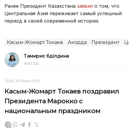
Ранее Президент Казахстана
заявил
о том, что
Центральная Азия переживает самый успешный
период в своей современной истории.
Касым-Жомарт Токаев
Акорда
Президент
Цен
Тамирис Әбділдина
Автор
10:04, 30 Июля 2026
Касым-Жомарт Токаев поздравил
Президента Марокко с
национальным праздником