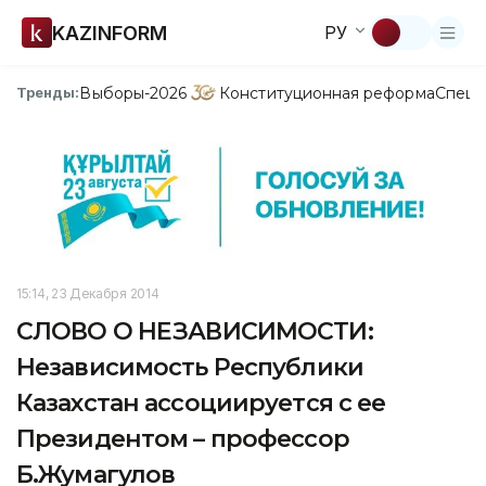
KAZINFORM
РУ
Выборы-2026
Конституционная реформа
Спецп
Тренды:
15:14, 23 Декабря 2014
СЛОВО О НЕЗАВИСИМОСТИ:
Независимость Республики
Казахстан ассоциируется с ее
Президентом – профессор
Б.Жумагулов