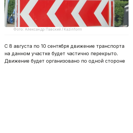
Фото: Александр Павский / Kazinform
С 8 августа по 10 сентября движение транспорта
на данном участке будет частично перекрыто.
Движение будет организовано по одной стороне
дороги в обоих направлениях.
— Водителям и пешеходам необходимо
заранее планировать свой маршрут
и учитывать возможные изменения.
Для обеспечения безопасности
и минимизации неудобств будут
установлены временные дорожные знаки
и указатели, — сооьбщили в акимате
Астаны.