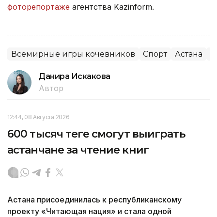
фоторепортаже
агентства Kazinform.
Всемирные игры кочевников
Спорт
Астана
Н
Данира Искакова
Автор
12:44, 08 Августа 2026
600 тысяч теңге смогут выиграть
астанчане за чтение книг
Астана присоединилась к республиканскому
проекту «Читающая нация» и стала одной