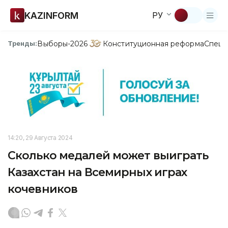
KAZINFORM
РУ
Выборы-2026
Конституционная реформа
Спецп
Тренды:
14:20, 29 Августа 2024
Сколько медалей может выиграть
Казахстан на Всемирных играх
кочевников