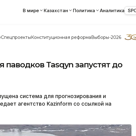
В мире
Казахстан
Политика
Аналитика
SP
е
Спецпроекты
Конституционная реформа
Выборы-2026
 паводков Tasqyn запустят до
апущена система для прогнозирования и
едает агентство Kazinform со ссылкой на