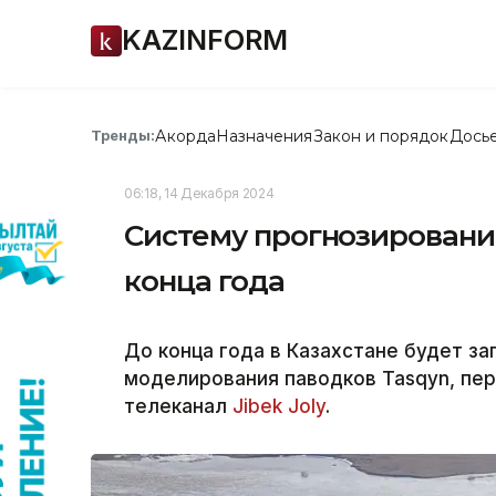
KAZINFORM
Акорда
Назначения
Закон и порядок
Дось
Тренды:
06:18, 14 Декабря 2024
Систему прогнозирования
конца года
До конца года в Казахстане будет з
моделирования паводков Tasqyn, пер
телеканал
Jibek Joly
.