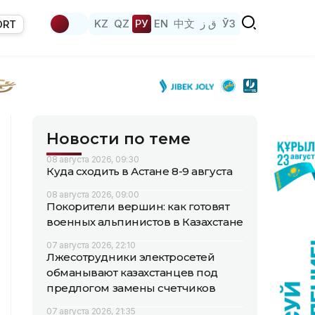
KZ
QZ
РУ
EN
中文
ق ز
ЎЗ
ORT
Новости по теме
08 августа 2026, 09:30
Куда сходить в Астане 8-9 августа
08 августа 2026, 09:00
Покорители вершин: как готовят
военных альпинистов в Казахстане
07 августа 2026, 22:10
Лжесотрудники электросетей
обманывают казахстанцев под
предлогом замены счетчиков
07 августа 2026, 21:35