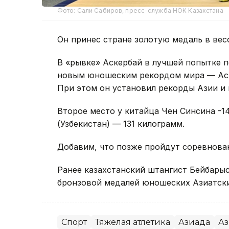
Фото: Сали Сабиров, пресс-служба НОК Казахстана
Он принес стране золотую медаль в вес
В «рывке» Аскербай в лучшей попытке п
новым юношеским рекордом мира — Аск
При этом он установил рекорды Азии и
Второе место у китайца Чен Синсина -1
(Узбекистан) — 131 килограмм.
Добавим, что позже пройдут соревнован
Ранее казахстанский штангист Бейбары
бронзовой медалей юношеских Азиатски
Спорт
Тяжелая атлетика
Азиада
Аз