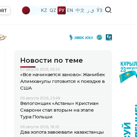
KZ
QZ
РУ
EN
中文
ق ز
ЎЗ
ORT
Новости по теме
07 августа 2026, 05:24
«Все начинается заново»: Жанибек
Алимханулы готовится к поездке в
США
06 августа 2026, 23:48
Велогонщик «Астаны» Кристиан
Скарони стал вторым на этапе
Тура Польши
06 августа 2026, 18:35
Два золота завоевали казахстанцы