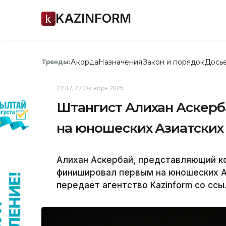
KAZINFORM
Акорда
Назначения
Закон и порядок
Дось
Тренды:
22:37, 27 Октября 2025
Штангист Алихан Аскерб
на юношеских Азиатских
Алихан Аскербай, представляющий ко
финишировал первым на юношеских Аз
передает агентство Kazinform со ссы