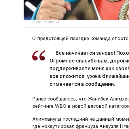
Фото: sports.kz
О предстоящей поездке команда спорт
— Все начинается заново! Пох
Огромное спасибо вам, дороги
поддерживаете меня как своег
все сложится, уже в ближайши
отмечается в сообщении.
Ранее сообщалось, что Жанибек Алимха
рейтинге WBO в новой весовой категори
Алимханулы последний на данный момент
где нокаутировал француза Анауэля Нга