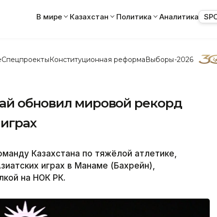
В мире
Казахстан
Политика
Аналитика
SP
е
Спецпроекты
Конституционная реформа
Выборы-2026
ай обновил мировой рекорд
 играх
манду Казахстана по тяжёлой атлетике,
иатских играх в Манаме (Бахрейн),
лкой на НОК РК.