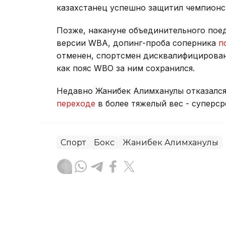
казахстанец успешно защитил чемпионс
Позже, накануне объединительного пое
версии WBA, допинг-проба соперника
п
отменен, спортсмен дисквалифицирован 
как пояс WBO за ним сохранился.
Недавно Жанибек Алимханулы отказался
переходе
в более тяжелый вес - суперср
Спорт
Бокс
Жанибек Алимханулы
Жанар Альжанова
Автор