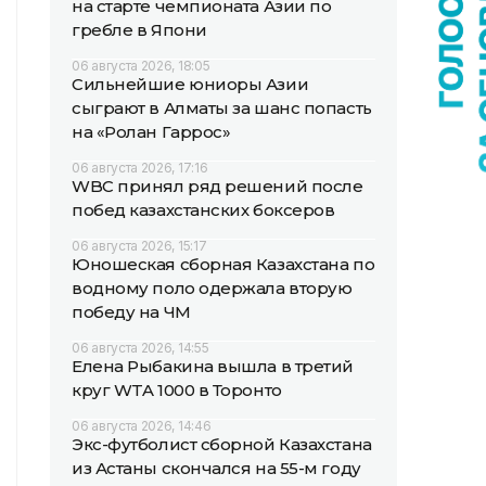
на старте чемпионата Азии по
гребле в Япони
06 августа 2026, 18:05
Сильнейшие юниоры Азии
сыграют в Алматы за шанс попасть
на «Ролан Гаррос»
06 августа 2026, 17:16
WBC принял ряд решений после
побед казахстанских боксеров
06 августа 2026, 15:17
Юношеская сборная Казахстана по
водному поло одержала вторую
победу на ЧМ
06 августа 2026, 14:55
Елена Рыбакина вышла в третий
круг WTA 1000 в Торонто
06 августа 2026, 14:46
Экс-футболист сборной Казахстана
из Астаны скончался на 55-м году