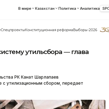
В мире
Казахстан
Политика
Аналитика
SP
е
Спецпроекты
Конституционная реформа
Выборы-2026
систему утильсбора — глава
ьства РК Канат Шарлапаев
е с утилизационным сбором, передает