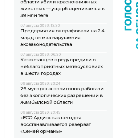
области убили краснокнижных
животных — ущерб оценивается в
39 млн теңге
07 августа 2026, 13:30
Предприятия оштрафовали на 2,4
млрд теңге за нарушения
экозаконодательства
07 августа 2026, 06:30
Казахстанцев предупредили о
неблагоприятных метеоусловиях
в шести городах
06 августа 2026, 23:24
26 мусорных полигонов работали
без экологических разрешений в
Жамбылской области
06 августа 2026, 20:45
«ECO Аудит»: как сегодня
восстанавливается резерват
«Семей орманы»