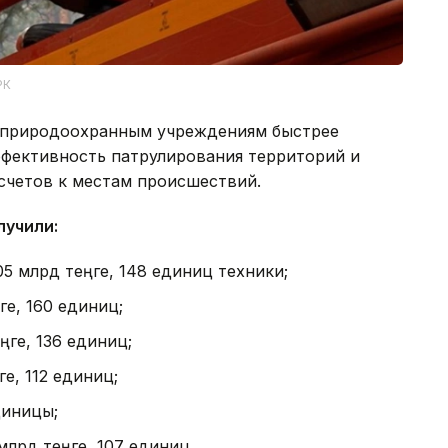
РК
т природоохранным учреждениям быстрее
ффективность патрулирования территорий и
счетов к местам происшествий.
лучили:
5 млрд теңге, 148 единиц техники;
е, 160 единиц;
ге, 136 единиц;
е, 112 единиц;
диницы;
млрд теңге, 107 единиц.