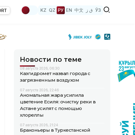
KZ
QZ
РУ
EN
中文
ق ز
ЎЗ
ORT
Новости по теме
08 августа 2026, 06:30
Казгидромет назвал города с
загрязненным воздухом
07 августа 2026, 22:46
Аномальная жара усилила
цветение Есиля: очистку реки в
Астане усилят с помощью
хлореллы
07 августа 2026, 21:24
Браконьеры в Туркестанской