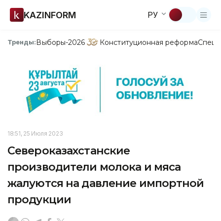
KAZINFORM
РУ
Выборы-2026
Конституционная реформа
Спецп
Тренды:
18:51, 25 Июля 2023
Североказахстанские
производители молока и мяса
жалуются на давление импортной
продукции