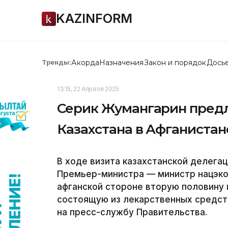
KAZINFORM
Акорда
Назначения
Закон и порядок
Дось
Тренды:
13:15, 22 Апреля 2025
Серик Жумангарин пред
Казахстана в Афганистан
В ходе визита казахстанской делегац
Премьер-министра — министр нацэк
афганской стороне вторую половину 
состоящую из лекарственных средств
на пресс-службу Правительства.