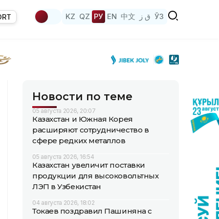
KZ
QZ
РУ
EN
中文
ق ز
ЎЗ
ORT
Новости по теме
05 августа 2026, 20:07
Казахстан и Южная Корея
расширяют сотрудничество в
сфере редких металлов
05 августа 2026, 16:54
Казахстан увеличит поставки
продукции для высоковольтных
ЛЭП в Узбекистан
04 августа 2026, 18:02
Токаев поздравил Пашиняна с