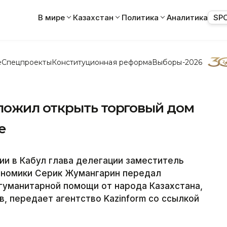
В мире
Казахстан
Политика
Аналитика
SP
е
Спецпроекты
Конституционная реформа
Выборы-2026
ложил открыть торговый дом
е
ии в Кабул глава делегации заместитель
ономики Серик Жумангарин передал
гуманитарной помощи от народа Казахстана,
, передает агентство Kazinform со ссылкой