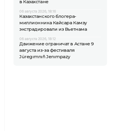
в Казахстане
06 августа 2026, 18:16
Казахстанского блогера-
миллионника Кайсара Камзу
экстрадировали из Вьетнама
06 августа 2026, 18:12
Движение ограничат в Астане 9
августа из-за фестиваля
Jüregımnıñ Jenımpazy