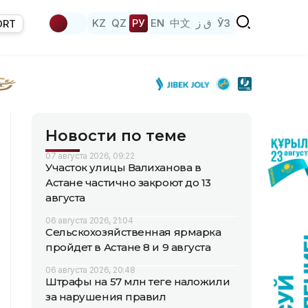
KZ
QZ
РУ
EN
中文
ق ز
ЎЗ
ORT
Новости по теме
07 августа 2026, 09:22
Участок улицы Валиханова в
Астане частично закроют до 13
августа
06 августа 2026, 21:04
Сельскохозяйственная ярмарка
пройдет в Астане 8 и 9 августа
06 августа 2026, 20:48
Штрафы на 57 млн теңге наложили
за нарушения правил