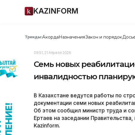
KAZINFORM
Акорда
Назначения
Закон и порядок
Дось
Тренды:
09:51, 21 Апреля 2026
Семь новых реабилитаци
инвалидностью планирую
В Казахстане ведутся работы по стр
документации семи новых реабилитац
Об этом сообщил министр труда и с
Ертаев на заседании Правительства,
Kazinform.