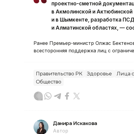
проектно-сметной документац
в Акмолинской и Актюбинской
и в Шымкенте, разработка ПСД
и Алматинской областях, — с
Ранее Премьер-министр Олжас Бектен
всесторонняя поддержка лиц с огранич
Правительство РК
Здоровье
Лица 
Общество
Данира Искакова
Автор