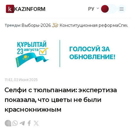
KAZINFORM
РУ
Выборы-2026
Конституционная реформа
Спецп
Тренды:
11:42, 02 Июня 2025
Селфи с тюльпанами: экспертиза
показала, что цветы не были
краснокнижным