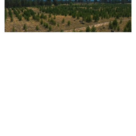
Кадр из видео
Сегодня в государственном лесном природном
резервате модернизирована система
противопожарной защиты, закуплено свыше ста
единиц специализированной техники,
внедряются современные международные
технологии, а на выгоревших территориях
выращиваются миллионы саженцев сосны.