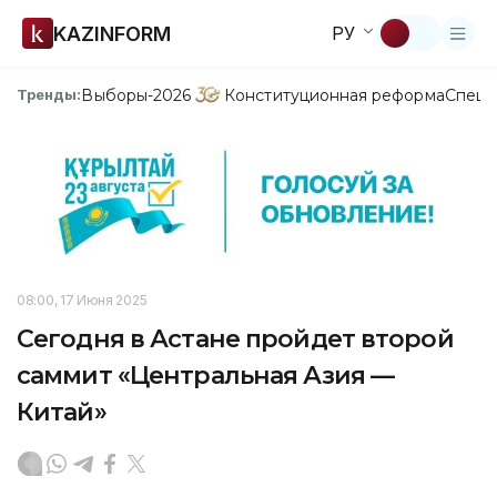
KAZINFORM
РУ
Выборы-2026
Конституционная реформа
Спецп
Тренды:
08:00, 17 Июня 2025
Сегодня в Астане пройдет второй
саммит «Центральная Азия —
Китай»