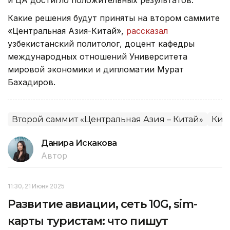
Какие решения будут приняты на втором саммите
«Центральная Азия-Китай»,
рассказал
узбекистанский политолог, доцент кафедры
международных отношений Университета
мировой экономики и дипломатии Мурат
Бахадиров.
Второй саммит «Центральная Азия – Китай»
Кит
Данира Искакова
Автор
11:30, 21 Июня 2025
Развитие авиации, сеть 10G, sim-
карты туристам: что пишут