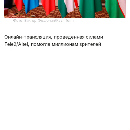
Фото: Виктор Федюнин/Kazinform
Онлайн-трансляция, проведенная силами
Tele2/Altel, помогла миллионам зрителей
наблюдать за процессом подписания ряда
соглашений по индустриально-инвестиционному
сотрудничеству между Казахстаном и крупными
китайскими компаниями.
Саммит «Центральная Азия – Китай», прошедший
в Астане, запомнился также подписанием
лидеров шести стран «Договора о вечном
добрососедстве, дружбе и сотрудничестве»
и принятием декларации, которая обозначила
шесть приоритетных направлений: торговлю,
инвестиции, транспорт, зелёные ресурсы,