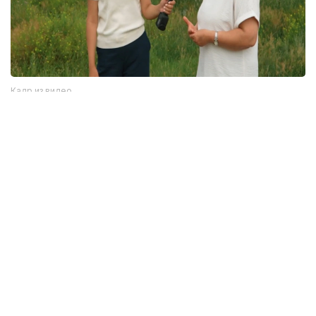
Кадр из видео
Однако, как отмечается в сюжете, далеко не все
жители села знают об этом историческом
наследии. Сегодня многие дома в населенном
пункте пустуют.
— В будущем мы планируем создать здесь
музей под открытым небом. Кроме того,
хотим построить этноаул с юртами. Когда
здесь работали ученые, такой юрточный
городок уже создавался. Тогда
мы привозили школьников, знакомили
их с историческим памятником