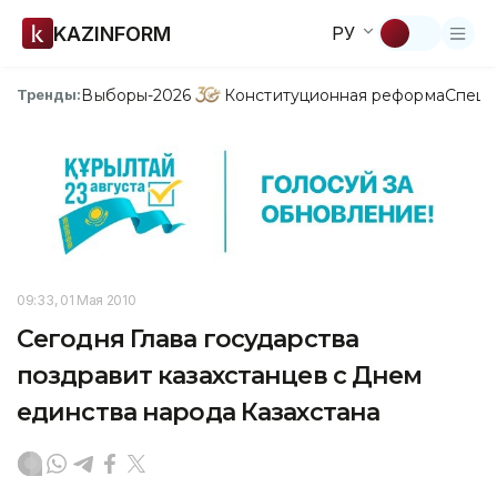
KAZINFORM
РУ
Выборы-2026
Конституционная реформа
Спецп
Тренды:
09:33, 01 Мая 2010
Сегодня Глава государства
поздравит казахстанцев с Днем
единства народа Казахстана