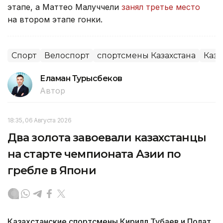
этапе, а Маттео Малуччели
занял третье место
на втором этапе гонки.
Спорт
Велоспорт
спортсмены Казахстана
Каза
Еламан Турысбеков
Автор
18:35, 06 Августа 2026
Два золота завоевали казахстанцы
на старте чемпионата Азии по
гребле в Япони
Казахстанские спортсмены Кирилл Тубаев и Полат