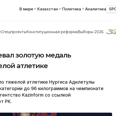
В мире
Казахстан
Политика
Аналитика
SP
е
Спецпроекты
Конституционная реформа
Выборы-2026
евал золотую медаль
елой атлетике
по тяжелой атлетике Нургиса Адилетулы
категории до 96 килограммов на чемпионате
гентство Kazinform со ссылкой
т РК.