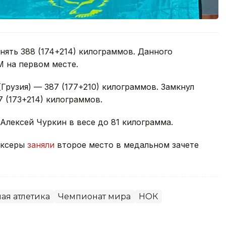
нять 388 (174+214) килограммов. Данного
М на первом месте.
рузия) — 387 (177+210) килограммов. Замкнул
 (173+214) килограммов.
Алексей Чуркин в весе до 81 килограмма.
оксеры
заняли
второе место в медальном зачете
ая атлетика
Чемпионат мира
НОК