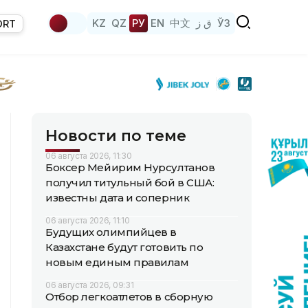
KZ
QZ
РУ
EN
中文
ق ز
ЎЗ
ORT
Новости по теме
06 августа 2026, 11:30
Боксер Мейирим Нурсултанов
получил титульный бой в США:
известны дата и соперник
06 августа 2026, 11:10
Будущих олимпийцев в
Казахстане будут готовить по
новым единым правилам
06 августа 2026, 09:31
Отбор легкоатлетов в сборную