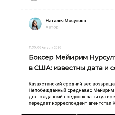
Наталья Мосунова
Автор
11:30, 06 Августа 2026
Боксер Мейирим Нурсулт
в США: известны дата и 
Казахстанский средний вес возвраща
Непобежденный средневес Мейирим Н
долгожданный поединок за титул вр
передает корреспондент агентства K