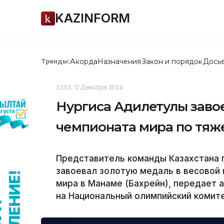
KAZINFORM
Акорда
Назначения
Закон и порядок
Дось
Тренды:
22:52, 12 Декабря 2024
Нургиса Адилетулы заво
чемпионата мира по тяж
Представитель команды Казахстана 
завоевал золотую медаль в весовой 
мира в Манаме (Бахрейн), передает а
на Национальный олимпийский комите