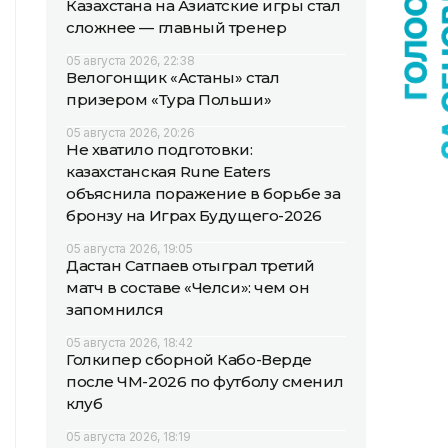
Казахстана на Азиатские игры стал
сложнее — главный тренер
05 августа 2026, 22:38
Велогонщик «Астаны» стал
призером «Тура Польши»
05 августа 2026, 20:26
Не хватило подготовки:
казахстанская Rune Eaters
объяснила поражение в борьбе за
бронзу на Играх Будущего-2026
05 августа 2026, 19:05
Дастан Сатпаев отыграл третий
матч в составе «Челси»: чем он
запомнился
05 августа 2026, 18:42
Голкипер сборной Кабо-Верде
после ЧМ-2026 по футболу сменил
клуб
05 августа 2026, 18:19