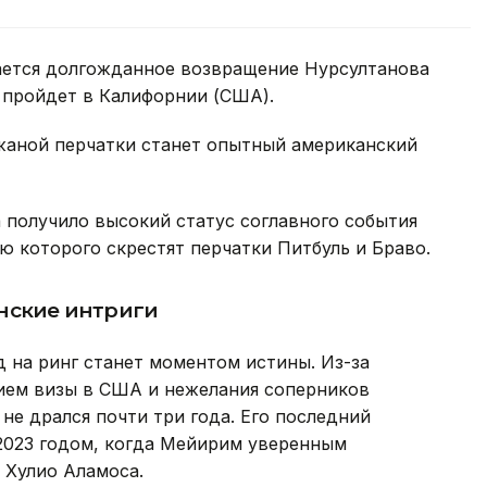
ается долгожданное возвращение Нурсултанова
и пройдет в Калифорнии (США).
жаной перчатки станет опытный американский
 получило высокий статус соглавного события
ю которого скрестят перчатки Питбуль и Браво.
нские интриги
д на ринг станет моментом истины. Из-за
ием визы в США и нежелания соперников
не дрался почти три года. Его последний
2023 годом, когда Мейирим уверенным
 Хулио Аламоса.