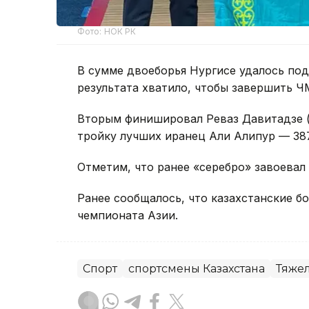
Фото: НОК РК
В сумме двоеборья Нургисе удалось под
результата хватило, чтобы завершить Ч
Вторым финишировал Реваз Давитадзе (Г
тройку лучших иранец Али Алипур — 387
Отметим, что ранее «серебро» завоевал 
Ранее сообщалось, что казахстанские б
чемпионата Азии.
Спорт
спортсмены Казахстана
Тяжел