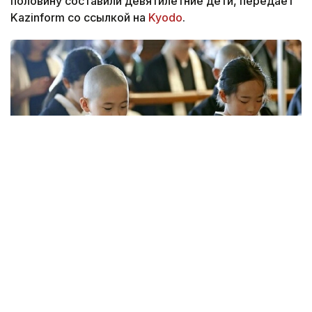
половину составили девятилетние дети, передает
Kazinform со ссылкой на
Kyodo
.
Фото: Kyodo
Церемония токудо прошла в храме Хигаси
Хонгандзи, который относится к буддийской
школе Синсю Отани. Посвящение проводят