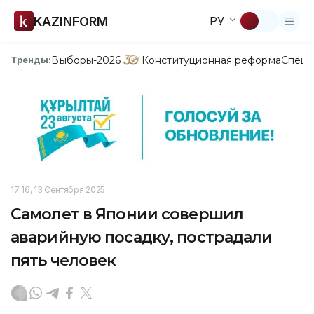
KAZINFORM
РУ
Выборы-2026
Конституционная реформа
Спецп
Тренды:
17:16, 13 Сентября 2025
Самолет в Японии совершил
аварийную посадку, пострадали
пять человек