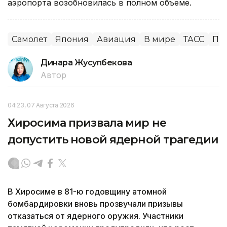
аэропорта возобновилась в полном объеме.
Самолет
Япония
Авиация
В мире
ТАСС
Пр
Динара Жусупбекова
Автор
04:23, 07 Августа 2026
Хиросима призвала мир не
допустить новой ядерной трагедии
В Хиросиме в 81-ю годовщину атомной
бомбардировки вновь прозвучали призывы
отказаться от ядерного оружия. Участники