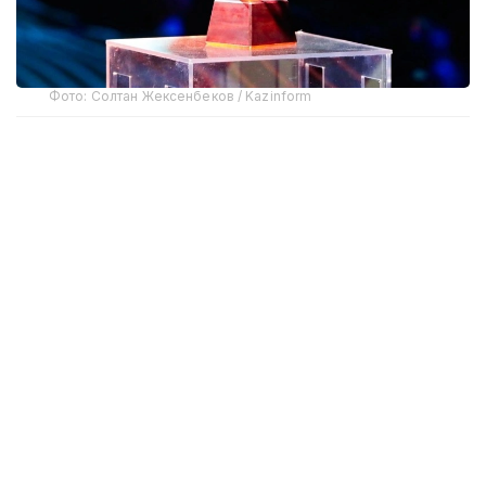
Фото: Солтан Жексенбеков / Kazinform
Автором песни, которую с восторгом приняли
участники форума, является казахстанский
композитор Хамит Шангалиев. Исполнение гимна
Silk Way Star стало ярким акцентом культурной
программы форума, что подчеркивает роль
Казахстана в развитии международного
гуманитарного и медийного сотрудничества на
пространстве Шелкового пути.