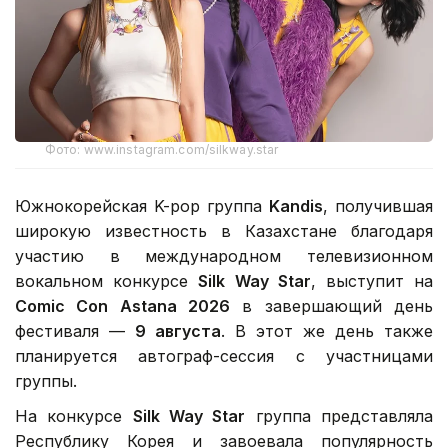
Фото: www.instagram.com/silkway.star
Южнокорейская K-pop группа
Kandis
, получившая
широкую известность в Казахстане благодаря
участию в международном телевизионном
вокальном конкурсе
Silk Way Star
, выступит на
Comic Con Astana 2026
в завершающий день
фестиваля —
9 августа
. В этот же день также
планируется автограф-сессия с участницами
группы.
На конкурсе
Silk Way Star
группа представляла
Республику Корея и завоевала популярность