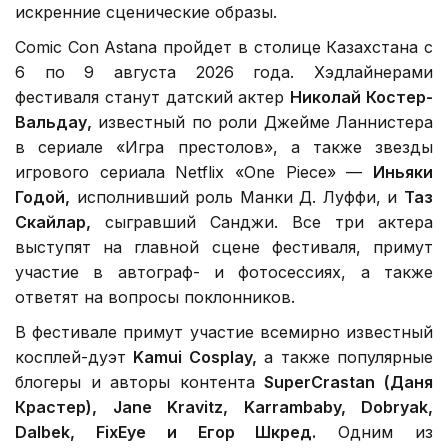
искренние сценические образы.
Comic Con Astana пройдет в столице Казахстана с
6 по 9 августа 2026 года. Хэдлайнерами
фестиваля станут датский актер
Николай Костер-
Вальдау,
известный по роли Джейме Ланнистера
в сериале «Игра престолов», а также звезды
игрового сериала Netflix «One Piece» —
Иньяки
Годой,
исполнивший роль Манки Д. Луффи, и
Таз
Скайлар,
сыгравший Санджи. Все три актера
выступят на главной сцене фестиваля, примут
участие в автограф- и фотосессиях, а также
ответят на вопросы поклонников.
В фестивале примут участие всемирно известный
косплей-дуэт
Kamui Cosplay,
а также популярные
блогеры и авторы контента
SuperCrastan (Даня
Крастер), Jane Kravitz, Karrambaby, Dobryak,
Dalbek, FixEye
и Егор Шкред.
Одним из