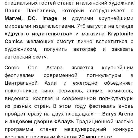
специальных гостей станет итальянский художник
Паоло Пантален
а
, который сотрудничает с
Marvel, DC, Image
и другими крупнейшими
мировыми издательствами. 7–9 августа на стенде
«Другого издательства»
и магазина
Kryptonite
Comics
желающие смогут лично встретиться с
художником, получить автограф и заказать
авторский скетч.
Comic Con Astana является крупнейшим
фестивалем современной поп-культуры в
Центральной Азии и ежегодно объединяет
поклонников кино, сериалов, аниме, комиксов,
видеоигр, косплея и современной поп-культуры
из разных стран. В этом году фестиваль вновь
пройдет сразу на двух площадках —
Barys Arena
и ледовом дворце «Алау».
Традиционной частью
программы станет международный конкурс
косплея с призовым фондом
20 м
лн
тенге.