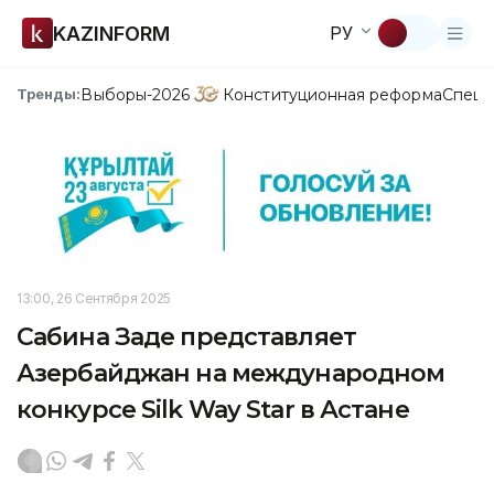
KAZINFORM
РУ
Выборы-2026
Конституционная реформа
Спецп
Тренды:
13:00, 26 Сентября 2025
Сабина Заде представляет
Азербайджан на международном
конкурсе Silk Way Star в Астане