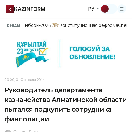
KAZINFORM
РУ
Выборы-2026
Конституционная реформа
Спецп
Тренды:
09:00, 01 Февраля 2014
Руководитель департамента
казначейства Алматинской области
пытался подкупить сотрудника
финполиции