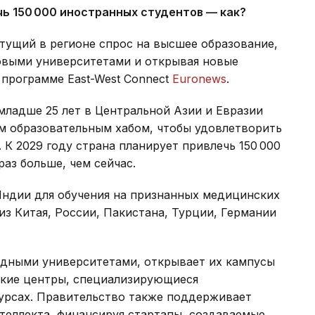
чь 150 000 иностранных студентов — как?
тущий в регионе спрос на высшее образование,
овыми университетами и открывая новые
 программе East-West Connect
Euronews
.
младше 25 лет в Центральной Азии и Евразии
ым образовательным хабом, чтобы удовлетворить
 К 2029 году страна планирует привлечь 150 000
аз больше, чем сейчас.
ндии для обучения на признанных медицинских
из Китая, России, Пакистана, Турции, Германии
падными университетами, открывает их кампусы
ские центры, специализирующиеся
урсах. Правительство также поддерживает
теллекта, финансируя стартапы, создаваемые