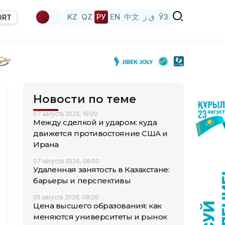
KZ
QZ
РУ
EN
中文
ق ز
ЎЗ
ORT
Новости по теме
07 августа 2026, 16:00
Между сделкой и ударом: куда
движется противостояние США и
Ирана
07 августа 2026, 08:00
Удаленная занятость в Казахстане:
барьеры и перспективы
05 августа 2026, 08:00
Цена высшего образования: как
меняются университеты и рынок