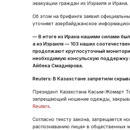
эвакуации граждан из Израиля и Ирана.
Об этом на брифинге заявил официальн
уточняет азербайджанское информацион
— В итоге из Ирана нашими силами был
а из Израиля — 103 наших соотечестве
продолжают круглосуточный мониторин
необходимую консульскую поддержку
Айбека Смадиярова.
Reuters
:
В Казахстане запретили скрыв
Президент Казахстана Касым-Жомарт То
запрещающий ношение одежды, закрыва
Reuters
.
Согласно тексту закона, запрещается н
распознаванию лица» в общественных м